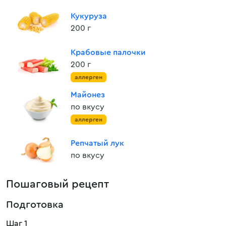
Кукуруза
200 г
Крабовые палочки
200 г
аллерген
Майонез
по вкусу
аллерген
Репчатый лук
по вкусу
Пошаговый рецепт
Подготовка
Шаг 1