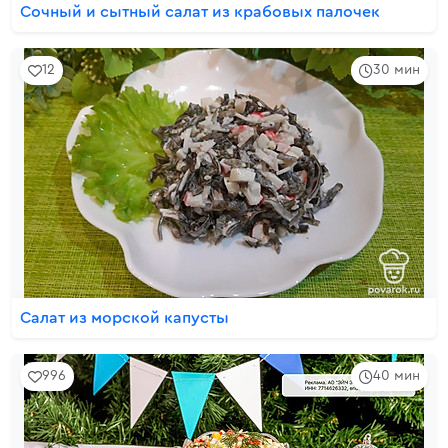
Сочный и сытный салат из крабовых палочек
12
30 мин
Салат из морской капусты
996
40 мин