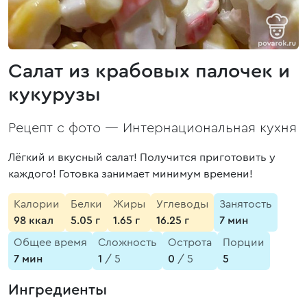
Салат из крабовых палочек и
кукурузы
Рецепт с фото —
Интернациональная кухня
Лёгкий и вкусный салат! Получится приготовить у
каждого! Готовка занимает минимум времени!
Калории
Белки
Жиры
Углеводы
Занятость
98 ккал
5.05 г
1.65 г
16.25 г
7 мин
Общее время
Сложность
Острота
Порции
7 мин
1
/ 5
0
/ 5
5
Ингредиенты