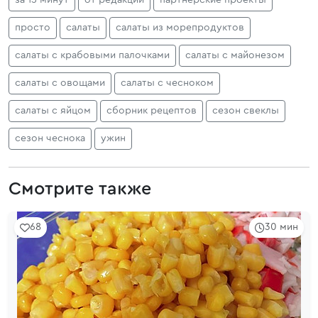
за 15 минут
от редакции
партнерские проекты
просто
салаты
салаты из морепродуктов
салаты с крабовыми палочками
салаты с майонезом
салаты с овощами
салаты с чесноком
салаты с яйцом
сборник рецептов
сезон свеклы
сезон чеснока
ужин
Смотрите также
68
30 мин