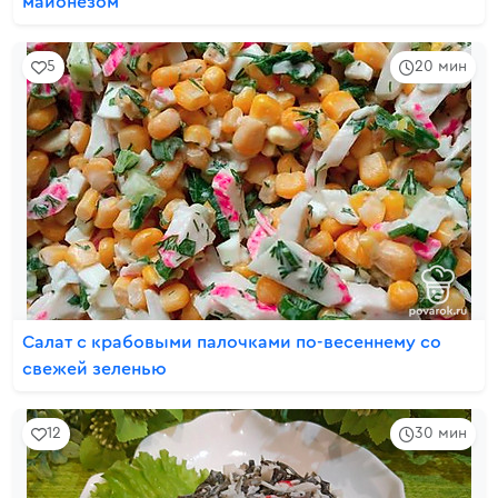
майонезом
5
20 мин
Салат с крабовыми палочками по-весеннему со
свежей зеленью
12
30 мин