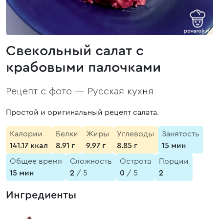
Свекольный салат с
крабовыми палочками
Рецепт с фото —
Русская кухня
Простой и оригинальный рецепт салата.
Калории
Белки
Жиры
Углеводы
Занятость
141.17 ккал
8.91 г
9.97 г
8.85 г
15 мин
Общее время
Сложность
Острота
Порции
15 мин
2
/ 5
0
/ 5
2
Ингредиенты