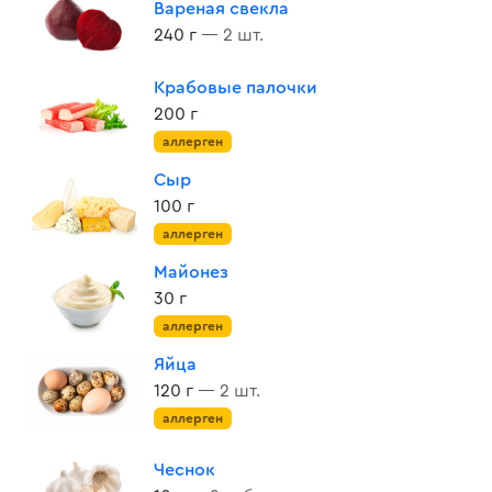
Вареная свекла
240 г
— 2 шт.
Крабовые палочки
200 г
аллерген
Сыр
100 г
аллерген
Майонез
30 г
аллерген
Яйца
120 г
— 2 шт.
аллерген
Чеснок