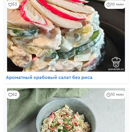
53
10 мин
Ароматный крабовый салат без риса
62
10 мин