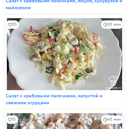
Салат с крабовыми палочками, яйцом, кукурузой и
майонезом
35
30 мин
Салат с крабовыми палочками, капустой и
свежими огурцами
15
40 мин