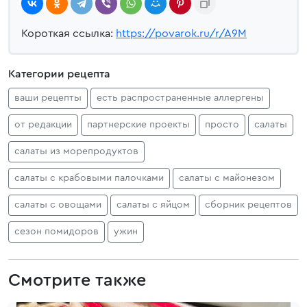
Короткая ссылка:
https://povarok.ru/r/A9M
Категории рецепта
ваши рецепты
есть распространенные аллергены
от редакции
партнерские проекты
просто
салаты
салаты из морепродуктов
салаты с крабовыми палочками
салаты с майонезом
салаты с овощами
салаты с яйцом
сборник рецептов
сезон помидоров
ужин
Смотрите также