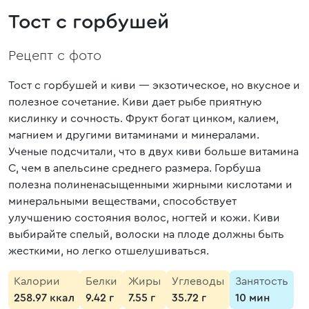
Тост с горбушей
Рецепт с фото
Тост с горбушей и киви — экзотическое, но вкусное и
полезное сочетание. Киви дает рыбе приятную
кислинку и сочность. Фрукт богат цинком, калием,
магнием и другими витаминами и минералами.
Ученые подсчитали, что в двух киви больше витамина
С, чем в апельсине среднего размера. Горбуша
полезна полиненасыщенными жирными кислотами и
минеральными веществами, способствует
улучшению состояния волос, ногтей и кожи. Киви
выбирайте спелый, волоски на плоде должны быть
жесткими, но легко отшелушиваться.
Калории
Белки
Жиры
Углеводы
Занятость
258.97 ккал
9.42 г
7.55 г
35.72 г
10 мин