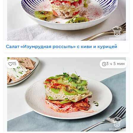
Салат «Изумрудная россыпь» с киви и курицей
15
3 ч 5 мин