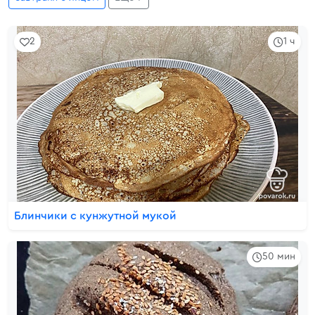
2
1 ч
Блинчики с кунжутной мукой
50 мин