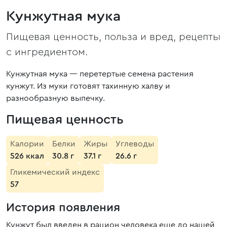
Кунжутная мука
Пищевая ценность, польза и вред, рецепты
с ингредиентом.
Кунжутная мука — перетертые семена растения
кунжут. Из муки готовят тахинную халву и
разнообразную выпечку.
Пищевая ценность
Калории
Белки
Жиры
Углеводы
526 ккал
30.8 г
37.1 г
26.6 г
Гликемический индекс
57
История появления
Кунжут был введен в рацион человека еще до нашей