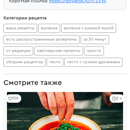
Короткая ссылка:
https://povarok.ru/r/ZVW
Категории рецепта
ваши рецепты
выпечка
выпечка с ржаной мукой
есть распространенные аллергены
за 30 минут
от редакции
партнерские проекты
просто
сборник рецептов
тесто
тесто с сухими дрожжами
Смотрите также
10K
2 ч