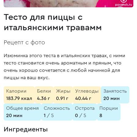
Тесто для пиццы с
итальянскими травамм
Рецепт с фото
Изюминка этого теста в итальянских травах, с ними
тесто становится очень ароматным и пряным, что
очень хорошо сочетается с любой начинкой для
пиццы на ваш вкус.
Калории
Белки
Жиры
Углеводы
Занятость
183.79 ккал
4.36 г
0.91 г
40.44 г
20 мин
Общее время
Сложность
Острота
Порции
20 мин
1
/ 5
0
/ 5
8
Ингредиенты