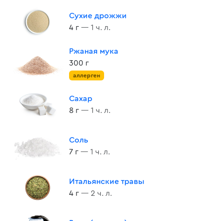
Сухие дрожжи
4 г
— 1 ч. л.
Ржаная мука
300 г
аллерген
Сахар
8 г
— 1 ч. л.
Соль
7 г
— 1 ч. л.
Итальянские травы
4 г
— 2 ч. л.