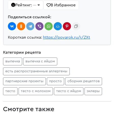
Рейтинг:
В Избранное
—
Поделиться ссылкой:
Короткая ссылка:
https://povarok.ru/r/ZXt
Категории рецепта
выпечка
выпечка с яйцом
есть распространенные аллергены
партнерские проекты
просто
сборник рецептов
тесто
тесто с молоком
тесто с яйцом
эклеры
Смотрите также