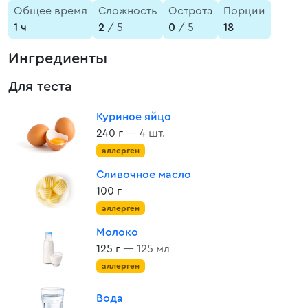
Общее время
Сложность
Острота
Порции
1 ч
2
/ 5
0
/ 5
18
Ингредиенты
Для теста
Куриное яйцо
240 г
— 4 шт.
аллерген
Сливочное масло
100 г
аллерген
Молоко
125 г
— 125 мл
аллерген
Вода