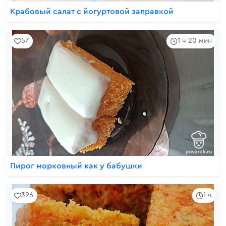
Крабовый салат с йогуртовой заправкой
57
1 ч 20 мин
Пирог морковный как у бабушки
396
1 ч