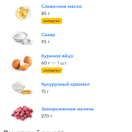
Сливочное масло
85 г
аллерген
Сахар
95 г
Куриное яйцо
60 г
— 1 шт.
аллерген
Кукурузный крахмал
15 г
Замороженная малина
270 г