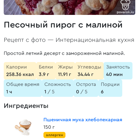
Песочный пирог с малиной
Рецепт с фото —
Интернациональная кухня
Простой летний десерт с замороженной малиной.
Калории
Белки
Жиры
Углеводы
Занятость
258.36 ккал
3.9 г
11.91 г
34.44 г
40 мин
Общее время
Сложность
Острота
Порции
1 ч
1
/ 5
0
/ 5
6
Ингредиенты
Пшеничная мука хлебопекарная
150 г
аллерген