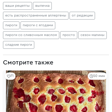
ваши рецепты
выпечка
есть распространенные аллергены
от редакции
пироги
пироги с ягодами
пироги со сливочным маслом
просто
сезон малины
сладкие пироги
Смотрите также
71
50 мин