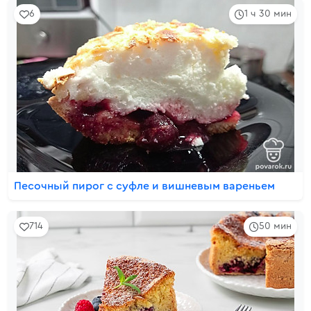
6
1 ч 30 мин
Песочный пирог с суфле и вишневым вареньем
714
50 мин