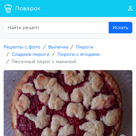
Поварок
Искать
Рецепты с фото
Выпечка
Пироги
Сладкие пироги
Пироги с ягодами
Песочный пирог с малиной