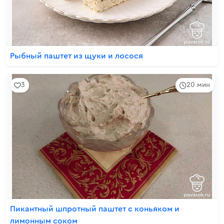
Рыбный паштет из щуки и лосося
3
20 мин
Пикантный шпротный паштет с коньяком и
лимонным соком