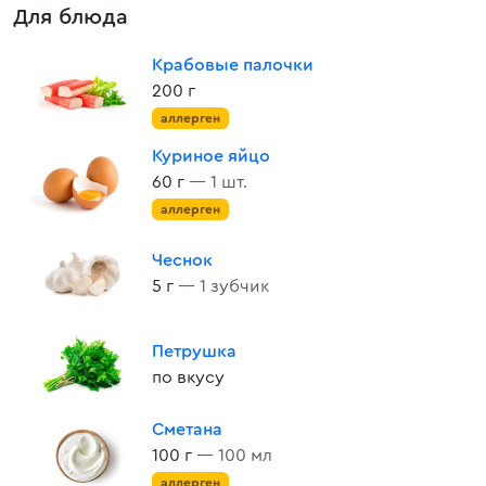
Для блюда
Крабовые палочки
200 г
аллерген
Куриное яйцо
60 г
— 1 шт.
аллерген
Чеснок
5 г
— 1 зубчик
Петрушка
по вкусу
Сметана
100 г
— 100 мл
аллерген