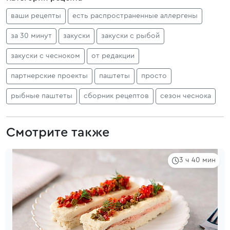
ваши рецепты
есть распространенные аллергены
за 30 минут
закуски
закуски с рыбой
закуски с чесноком
от редакции
партнерские проекты
паштеты
просто
рыбные паштеты
сборник рецептов
сезон чеснока
Смотрите также
3 ч 40 мин