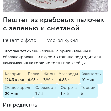
Паштет из крабовых палочек
с зеленью и сметаной
Рецепт с фото —
Русская кухня
Этот паштет очень нежный, с оригинальным и
сбалансированным вкусом. Отлично подходит для
намазывания на горячие тосты или хлебцы.
Калории
Белки
Жиры
Углеводы
Занятость
124.3 ккал
6.23 г
7.92 г
6.88 г
10 мин
Общее время
Сложность
Острота
Порции
20 мин
1
/ 5
1
/ 5
6
Ингредиенты