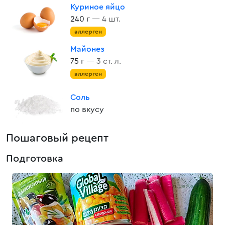
Куриное яйцо
240 г
— 4 шт.
аллерген
Майонез
75 г
— 3 ст. л.
аллерген
Соль
по вкусу
Пошаговый рецепт
Подготовка