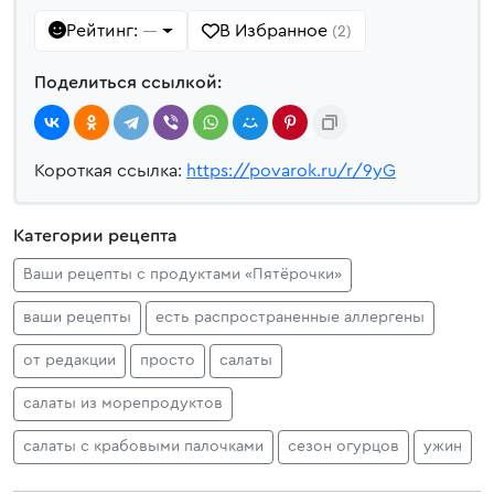
Рейтинг:
В Избранное
—
(2)
Поделиться ссылкой:
Короткая ссылка:
https://povarok.ru/r/9yG
Категории рецепта
Ваши рецепты с продуктами «Пятёрочки»
ваши рецепты
есть распространенные аллергены
от редакции
просто
салаты
салаты из морепродуктов
салаты с крабовыми палочками
сезон огурцов
ужин