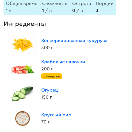
Общее время
Сложность
Острота
Порции
1 ч
1
/ 5
0
/ 5
3
Ингредиенты
Консервированная кукуруза
300 г
Крабовые палочки
200 г
аллерген
Огурец
150 г
Круглый рис
70 г