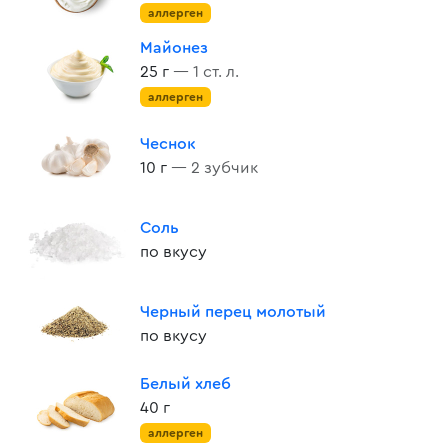
аллерген
Майонез
25 г
— 1 ст. л.
аллерген
Чеснок
10 г
— 2 зубчик
Соль
по вкусу
Черный перец молотый
по вкусу
Белый хлеб
40 г
аллерген