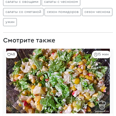
салаты с овощами
салаты с чесноком
салаты со сметаной
сезон помидоров
сезон чеснока
ужин
Смотрите также
48
15 мин