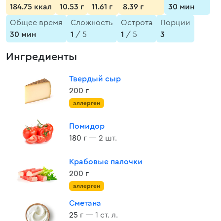
184.75 ккал
10.53 г
11.61 г
8.39 г
30 мин
Общее время
Сложность
Острота
Порции
30 мин
1
/ 5
1
/ 5
3
Ингредиенты
Твердый сыр
200 г
аллерген
Помидор
180 г
— 2 шт.
Крабовые палочки
200 г
аллерген
Сметана
25 г
— 1 ст. л.