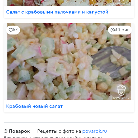
Салат с крабовыми палочками и капустой
57
30 мин
Крабовый новый салат
©
Поварок
— Рецепты с фото на
povarok.ru