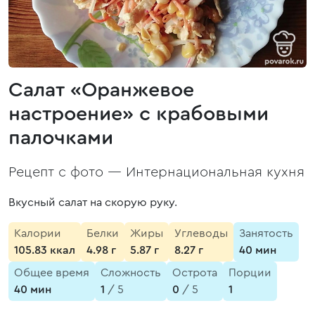
Салат «Оранжевое
настроение» с крабовыми
палочками
Рецепт с фото —
Интернациональная кухня
Вкусный салат на скорую руку.
Калории
Белки
Жиры
Углеводы
Занятость
105.83 ккал
4.98 г
5.87 г
8.27 г
40 мин
Общее время
Сложность
Острота
Порции
40 мин
1
/ 5
0
/ 5
1