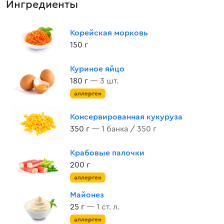
Ингредиенты
Корейская морковь
150 г
Куриное яйцо
180 г
— 3 шт.
аллерген
Консервированная кукуруза
350 г
— 1 банка / 350 г
Крабовые палочки
200 г
аллерген
Майонез
25 г
— 1 ст. л.
аллерген