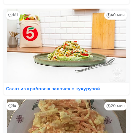
161
40 мин
Салат из крабовых палочек с кукурузой
14
20 мин