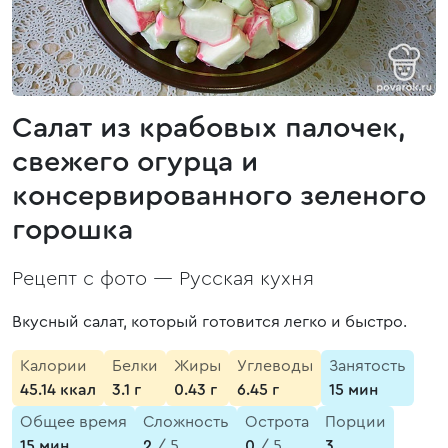
Салат из крабовых палочек,
свежего огурца и
консервированного зеленого
горошка
Рецепт с фото —
Русская кухня
Вкусный салат, который готовится легко и быстро.
Калории
Белки
Жиры
Углеводы
Занятость
45.14 ккал
3.1 г
0.43 г
6.45 г
15 мин
Общее время
Сложность
Острота
Порции
15 мин
2
/ 5
0
/ 5
3