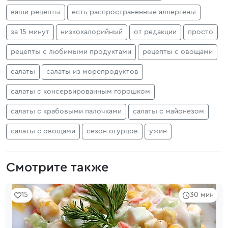
ваши рецепты
есть распространенные аллергены
за 15 минут
низкокалорийный
от редакции
просто
рецепты с любимыми продуктами
рецепты с овощами
салаты
салаты из морепродуктов
салаты с консервированным горошком
салаты с крабовыми палочками
салаты с майонезом
салаты с овощами
сезон огурцов
ужин
Смотрите также
15
30 мин