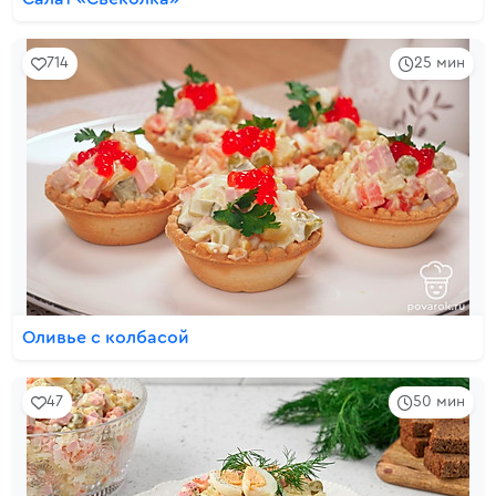
714
25 мин
Оливье с колбасой
47
50 мин