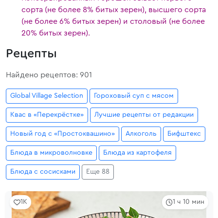
сорта (не более 8% битых зерен), высшего сорта
(не более 6% битых зерен) и столовый (не более
20% битых зерен).
Рецепты
Найдено рецептов: 901
Global Village Selection
Гороховый суп с мясом
Квас в «Перекрёстке»
Лучшие рецепты от редакции
Новый год с «Простоквашино»
Алкоголь
Бифштекс
Блюда в микроволновке
Блюда из картофеля
Блюда с сосисками
Еще 88
1K
1 ч 10 мин