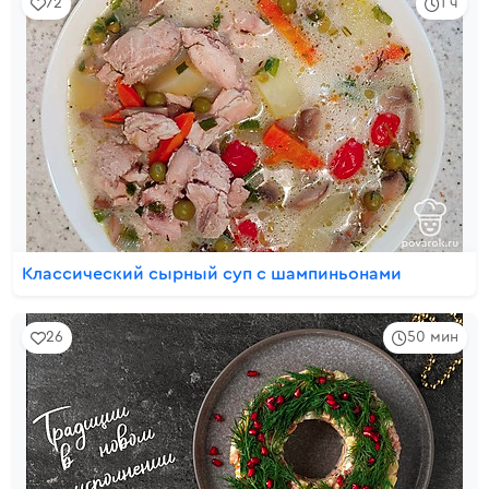
72
1 ч
Классический сырный суп с шампиньонами
26
50 мин