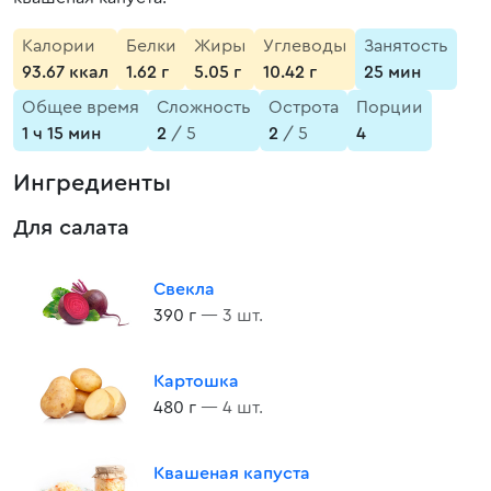
Калории
Белки
Жиры
Углеводы
Занятость
93.67 ккал
1.62 г
5.05 г
10.42 г
25 мин
Общее время
Сложность
Острота
Порции
1 ч 15 мин
2
/ 5
2
/ 5
4
Ингредиенты
Для салата
Свекла
390 г
— 3 шт.
Картошка
480 г
— 4 шт.
Квашеная капуста