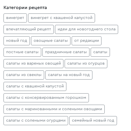
Категории рецепта
винегрет
винегрет с квашеной капустой
впечатляющий рецепт
идеи для новогоднего стола
новый год
овощные салаты
от редакции
постные салаты
праздничные салаты
салаты
салаты из вареных овощей
салаты из огурцов
салаты из свеклы
салаты на новый год
салаты с квашеной капустой
салаты с консервированным горошком
салаты с маринованными и солеными овощами
салаты с солеными огурцами
семейный новый год