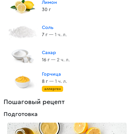
Лимон
30 г
Соль
7 г
— 1 ч. л.
Сахар
16 г
— 2 ч. л.
Горчица
8 г
— 1 ч. л.
аллерген
Пошаговый рецепт
Подготовка