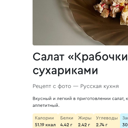
Салат «Крабочки
сухариками
Рецепт с фото —
Русская кухня
Вкусный и легкий в приготовлении салат,
аппетитный.
Калории
Белки
Жиры
Углеводы
За
51.19 ккал
4.42 г
2.42 г
2.74 г
30