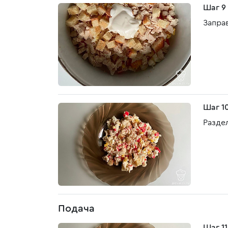
Шаг 9
Запра
Шаг 1
Разде
Подача
Шаг 11