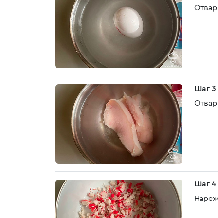
Отвар
Шаг 3
Отвар
Шаг 4
Нареж