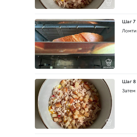
Шаг 7
Ломти
Шаг 8
Затем