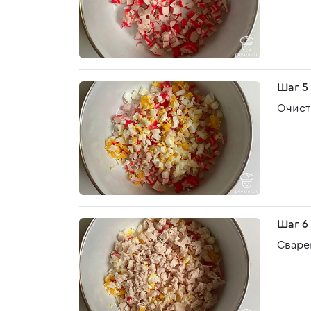
Шаг 5
Очист
Шаг 6
Сваре