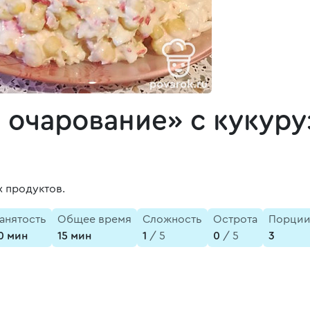
 очарование» с кукуру
х продуктов.
анятость
Общее время
Сложность
Острота
Порци
0 мин
15 мин
1
/ 5
0
/ 5
3