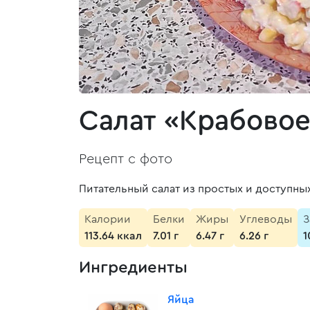
Салат «Крабовое
Рецепт с фото
Питательный салат из простых и доступны
Калории
Белки
Жиры
Углеводы
З
113.64 ккал
7.01 г
6.47 г
6.26 г
1
Ингредиенты
Яйца