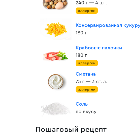
240 г
— 4 шт.
аллерген
Консервированная кукур
180 г
Крабовые палочки
180 г
аллерген
Сметана
75 г
— 3 ст. л.
аллерген
Соль
по вкусу
Пошаговый рецепт