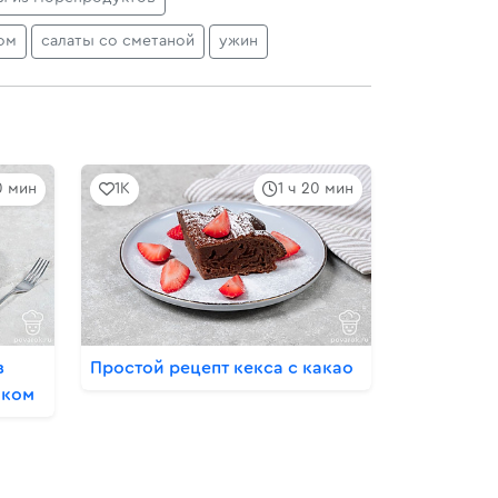
ом
салаты со сметаной
ужин
0 мин
1K
1 ч 20 мин
з
Простой рецепт кекса с какао
шком