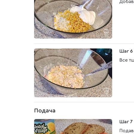
Добав
Шаг 6
Все т
Подача
Шаг 7
Подав