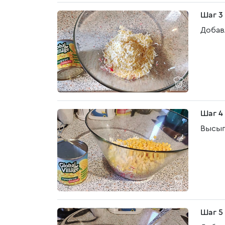
Шаг 3
Добав
Шаг 4
Высып
Шаг 5