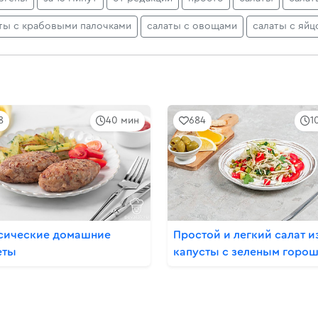
ты с крабовыми палочками
салаты с овощами
салаты с яйц
8
40 мин
684
1
сические домашние
Простой и легкий салат и
еты
капусты с зеленым горо