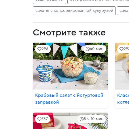
салаты с консервированной кукурузой
сала
Смотрите также
996
40 мин
99
Крабовый салат с йогуртовой
Клас
заправкой
котл
737
5 ч 10 мин