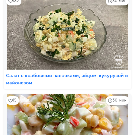
182
30 мин
Салат с крабовыми палочками, яйцом, кукурузой и
майонезом
15
30 мин