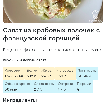
Салат из крабовых палочек с
французской горчицей
Рецепт с фото —
Интернациональная кухня
Вкусный и легкий салат.
Калории
Белки
Жиры
Углеводы
Занятость
134.8 ккал
5.12 г
9.45 г
5.97 г
30 мин
Общее время
Сложность
Острота
Порции
30 мин
2
/ 5
1
/ 5
4
Ингредиенты