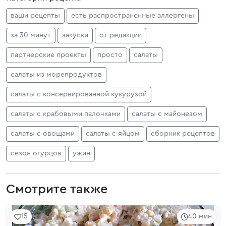
ваши рецепты
есть распространенные аллергены
за 30 минут
закуски
от редакции
партнерские проекты
просто
салаты
салаты из морепродуктов
салаты с консервированной кукурузой
салаты с крабовыми палочками
салаты с майонезом
салаты с овощами
салаты с яйцом
сборник рецептов
сезон огурцов
ужин
Смотрите также
15
40 мин