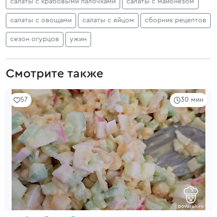
салаты с крабовыми палочками
салаты с майонезом
салаты с овощами
салаты с яйцом
сборник рецептов
сезон огурцов
ужин
Смотрите также
57
30 мин