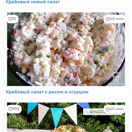
Крабовый новый салат
15
40 мин
Крабовый салат с рисом и огурцом
996
40 мин