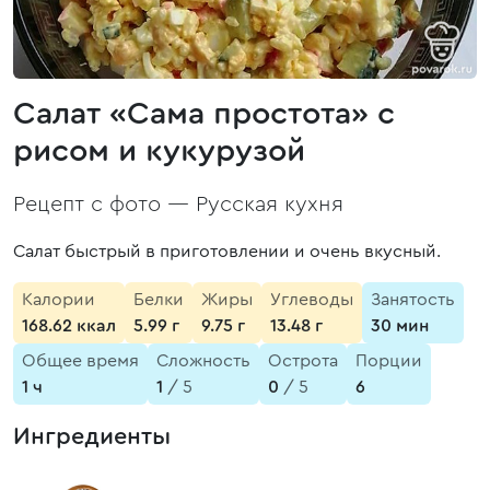
Салат «Сама простота» с
рисом и кукурузой
Рецепт с фото —
Русская кухня
Салат быстрый в приготовлении и очень вкусный.
Калории
Белки
Жиры
Углеводы
Занятость
168.62 ккал
5.99 г
9.75 г
13.48 г
30 мин
Общее время
Сложность
Острота
Порции
1 ч
1
/ 5
0
/ 5
6
Ингредиенты