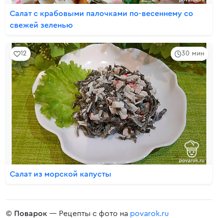
Салат с крабовыми палочками по-весеннему со
свежей зеленью
12
30 мин
Салат из морской капусты
©
Поварок
— Рецепты с фото на
povarok.ru