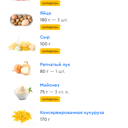
аллерген
Яйца
180 г
— 3 шт.
аллерген
Сыр
100 г
аллерген
Репчатый лук
80 г
— 1 шт.
Майонез
75 г
— 3 ст. л.
аллерген
Консервированная кукуруза
170 г