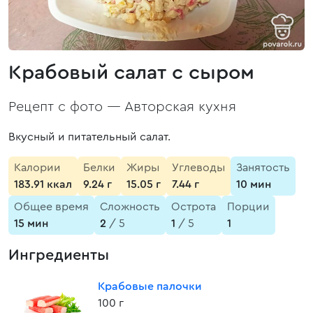
Крабовый салат с сыром
Рецепт с фото —
Авторская кухня
Вкусный и питательный салат.
Калории
Белки
Жиры
Углеводы
Занятость
183.91 ккал
9.24 г
15.05 г
7.44 г
10 мин
Общее время
Сложность
Острота
Порции
15 мин
2
/ 5
1
/ 5
1
Ингредиенты
Крабовые палочки
100 г