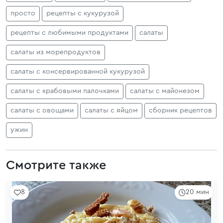
просто
рецепты с кукурузой
рецепты с любимыми продуктами
салаты
салаты из морепродуктов
салаты с консервированной кукурузой
салаты с крабовыми палочками
салаты с майонезом
салаты с овощами
салаты с яйцом
сборник рецептов
ужин
Смотрите также
8
20 мин