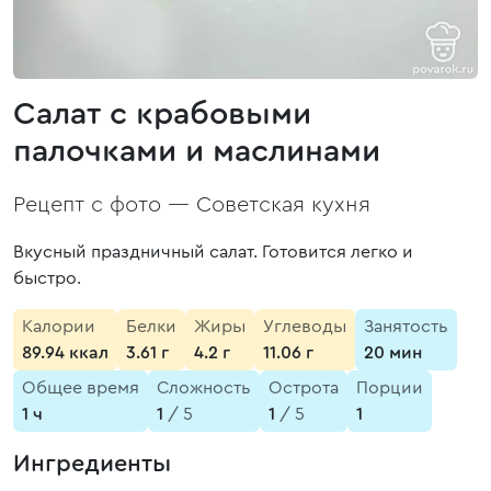
Салат с крабовыми
палочками и маслинами
Рецепт с фото —
Советская кухня
Вкусный праздничный салат. Готовится легко и
быстро.
Калории
Белки
Жиры
Углеводы
Занятость
89.94 ккал
3.61 г
4.2 г
11.06 г
20 мин
Общее время
Сложность
Острота
Порции
1 ч
1
/ 5
1
/ 5
1
Ингредиенты