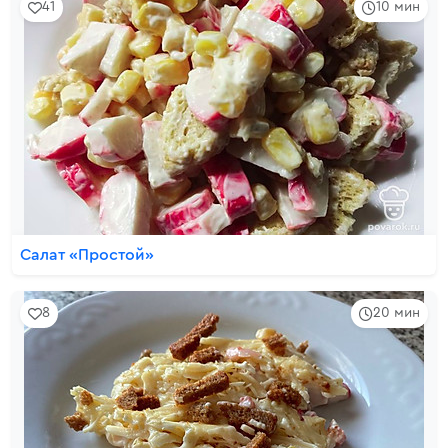
41
10 мин
Салат «Простой»
8
20 мин