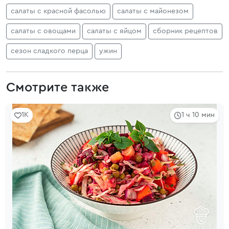
салаты с красной фасолью
салаты с майонезом
салаты с овощами
салаты с яйцом
сборник рецептов
сезон сладкого перца
ужин
Смотрите также
1K
1 ч 10 мин