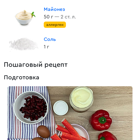
Майонез
50 г
— 2 ст. л.
аллерген
Соль
1 г
Пошаговый рецепт
Подготовка