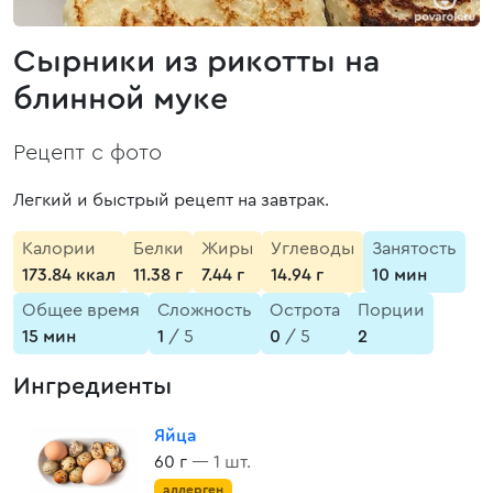
Сырники из рикотты на
блинной муке
Рецепт с фото
Легкий и быстрый рецепт на завтрак.
Калории
Белки
Жиры
Углеводы
Занятость
173.84 ккал
11.38 г
7.44 г
14.94 г
10 мин
Общее время
Сложность
Острота
Порции
15 мин
1
/ 5
0
/ 5
2
Ингредиенты
Яйца
60 г
— 1 шт.
аллерген