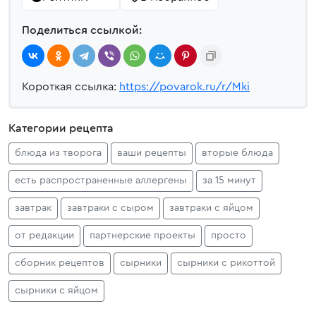
Поделиться ссылкой:
Короткая ссылка:
https://povarok.ru/r/Mki
Категории рецепта
блюда из творога
ваши рецепты
вторые блюда
есть распространенные аллергены
за 15 минут
завтрак
завтраки с сыром
завтраки с яйцом
от редакции
партнерские проекты
просто
сборник рецептов
сырники
сырники с рикоттой
сырники с яйцом