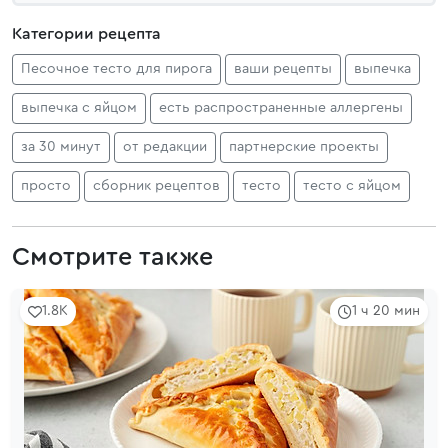
Категории рецепта
Песочное тесто для пирога
ваши рецепты
выпечка
выпечка с яйцом
есть распространенные аллергены
за 30 минут
от редакции
партнерские проекты
просто
сборник рецептов
тесто
тесто с яйцом
Смотрите также
1.8K
1 ч 20 мин