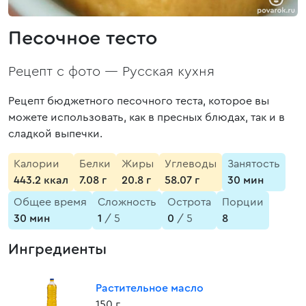
Песочное тесто
Рецепт с фото —
Русская кухня
Рецепт бюджетного песочного теста, которое вы
можете использовать, как в пресных блюдах, так и в
сладкой выпечки.
Калории
Белки
Жиры
Углеводы
Занятость
443.2 ккал
7.08 г
20.8 г
58.07 г
30 мин
Общее время
Сложность
Острота
Порции
30 мин
1
/ 5
0
/ 5
8
Ингредиенты
Растительное масло
150 г