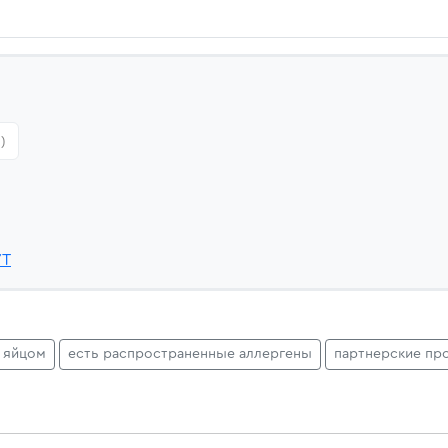
)
YT
 яйцом
есть распространенные аллергены
партнерские пр