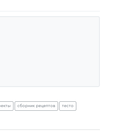
оекты
сборник рецептов
тесто