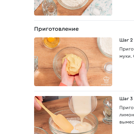
Приготовление
Шаг 2
Приго
муки.
Шаг 3
Приго
лимон
вымес