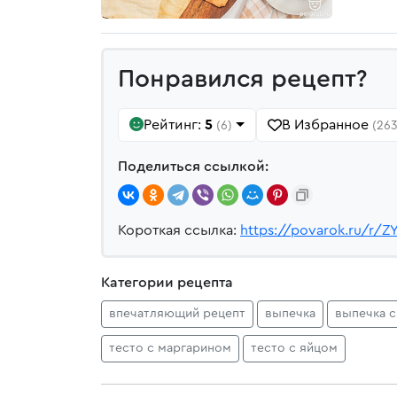
Понравился рецепт?
Рейтинг:
5
В Избранное
(6)
(263
Поделиться ссылкой:
Короткая ссылка:
https://povarok.ru/r/Z
Категории рецепта
впечатляющий рецепт
выпечка
выпечка с
тесто с маргарином
тесто с яйцом