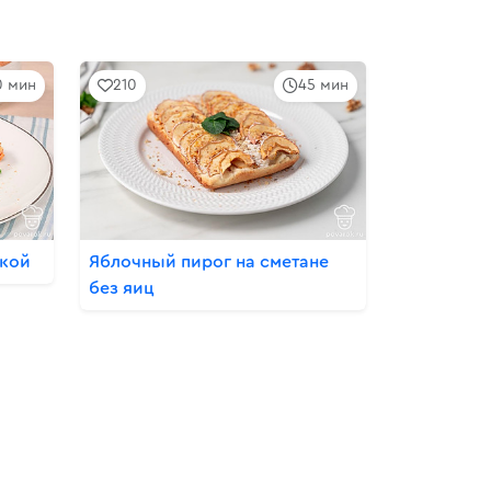
0 мин
210
45 мин
икой
Яблочный пирог на сметане
без яиц