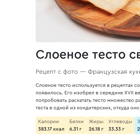
Слоеное тесто с
Рецепт с фото —
Французская кух
Слоеное тесто используется в рецептах со
появилось. Его изобрел в середине XVII в
попробовать раскатать тесто множество ра
теста в одной из кондитерских, откуда он
Калории
Белки
Жиры
Углеводы
З
383.17 ккал
6.31 г
26.18 г
33.33 г
2