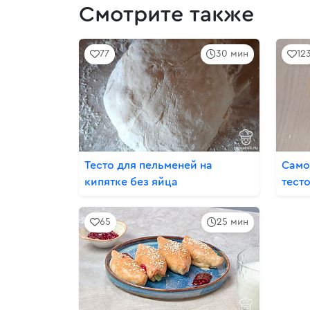
Смотрите также
77
30 мин
12
Тесто для пельменей на
Само
кипятке без яйца
тест
65
25 мин