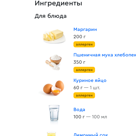
Ингредиенты
Для блюда
Маргарин
200 г
аллерген
Пшеничная мука хлебопе
350 г
аллерген
Куриное яйцо
60 г
— 1 шт.
аллерген
Вода
100 г
— 100 мл
Лимонный сок