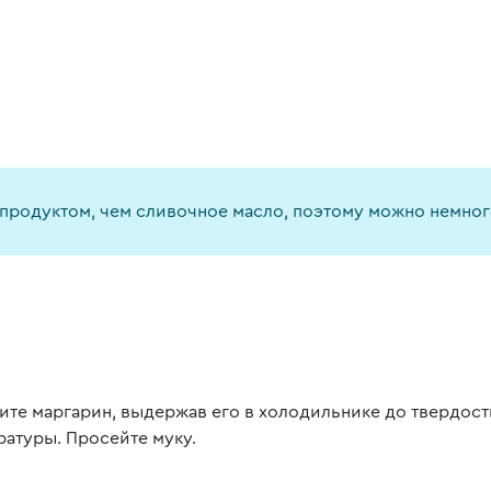
продуктом, чем сливочное масло, поэтому можно немног
ите маргарин, выдержав его в холодильнике до твердост
ратуры. Просейте муку.