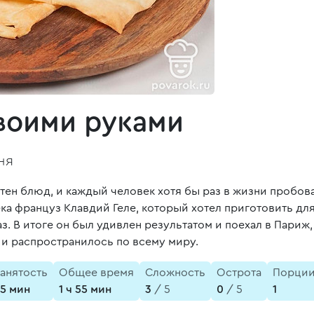
воими руками
ня
тен блюд, и каждый человек хотя бы раз в жизни пробовал
ека француз Клавдий Геле, который хотел приготовить дл
з. В итоге он был удивлен результатом и поехал в Париж
о и распространилось по всему миру.
анятость
Общее время
Сложность
Острота
Порци
5 мин
1 ч 55 мин
3
/ 5
0
/ 5
1