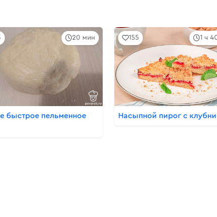
3
20 мин
155
1 ч 4
е быстрое пельменное
Насыпной пирог с клубн
о