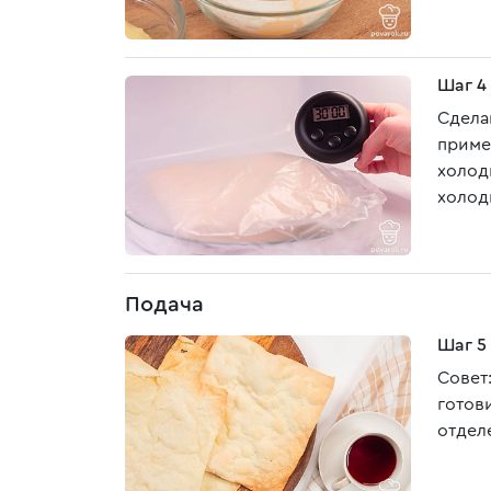
Шаг 4
Сдела
пример
холод
холод
Подача
Шаг 5
Совет
готов
отдел