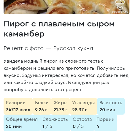
Пирог с плавленым сыром
камамбер
Рецепт с фото —
Русская кухня
Увидела модный пирог из слоеного теста с
камамбером и решила его приготовить. Получилось
вкусно. Задумка интересная, но хочется добавить мед
или какой-то сладкий соус. В следующий раз
попробую дополнить этот рецепт.
Калории
Белки
Жиры
Углеводы
Занятость
347.12 ккал
9.26 г
21.78 г
28.37 г
20 мин
Общее время
Сложность
Острота
Порции
20 мин
1
/ 5
0
/ 5
4