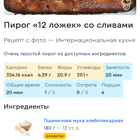
Пирог «12 ложек» со сливами
Рецепт с фото —
Интернациональная кухня
Очень простой пирог из доступных ингредиентов.
Калории
Белки
Жиры
Углеводы
Занятость
354.16 ккал
4.39 г
20.9 г
39.1 г
20 мин
Общее время
Сложность
Острота
Порции
20 мин
1
/ 5
0
/ 5
4
Ингредиенты
Пшеничная мука хлебопекарная
180 г
— 12 ст. л.
аллерген