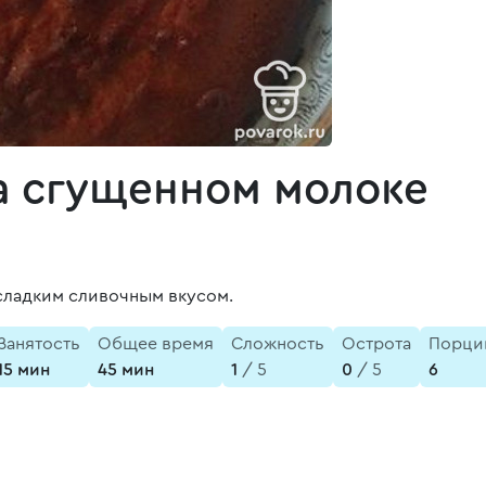
а сгущенном молоке
 сладким сливочным вкусом.
Занятость
Общее время
Сложность
Острота
Порци
15 мин
45 мин
1
/ 5
0
/ 5
6