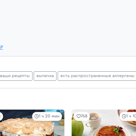
cP
ваши рецепты
выпечка
есть распространенные аллергены
8
1 ч 20 мин
768
1 ч 