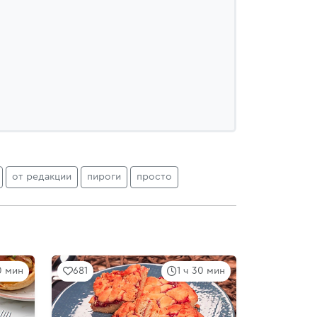
от редакции
пироги
просто
10 мин
681
1 ч 30 мин