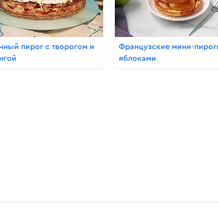
чный пирог с творогом и
Французские мини-пирог
нгой
яблоками
u