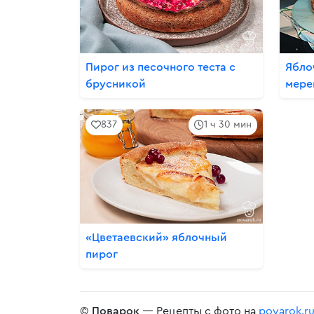
Пирог из песочного теста с
Ябло
брусникой
мере
837
1 ч 30 мин
«Цветаевский» яблочный
пирог
©
Поварок
— Рецепты с фото на
povarok.r