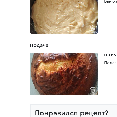
Вылож
Подача
Шаг 6
Подав
Понравился рецепт?