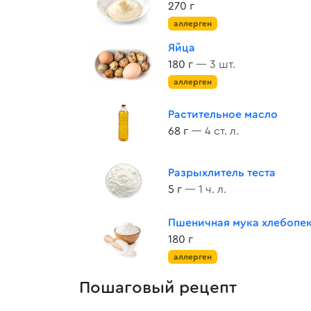
270 г
аллерген
Яйца
180 г
— 3 шт.
аллерген
Растительное масло
68 г
— 4 ст. л.
Разрыхлитель теста
5 г
— 1 ч. л.
Пшеничная мука хлебопе
180 г
аллерген
Пошаговый рецепт