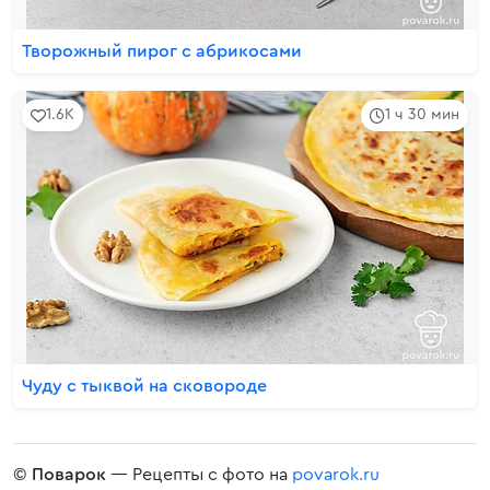
Творожный пирог с абрикосами
1.6K
1 ч 30 мин
Чуду с тыквой на сковороде
©
Поварок
— Рецепты с фото на
povarok.ru