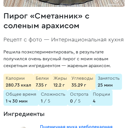
Пирог «Сметанник» с
соленым арахисом
Рецепт с фото —
Интернациональная кухня
Решила поэкспериментировать, в результате
получился очень вкусный пирог с моим новым
секретным ингредиентом — жареным арахисом.
Калории
Белки
Жиры
Углеводы
Занятость
280.73 ккал
7.35 г
12.2 г
35.29 г
25 мин
Общее время
Сложность
Острота
Порции
1 ч 30 мин
1
/ 5
0
/ 5
4
Ингредиенты
Пшеничная мука хлебопекарная