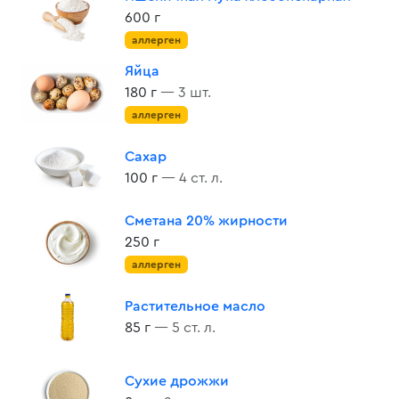
600 г
аллерген
Яйца
180 г
— 3 шт.
аллерген
Сахар
100 г
— 4 ст. л.
Сметана 20% жирности
250 г
аллерген
Растительное масло
85 г
— 5 ст. л.
Сухие дрожжи