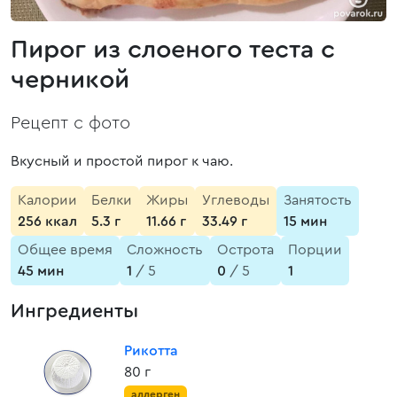
Пирог из слоеного теста с
черникой
Рецепт с фото
Вкусный и простой пирог к чаю.
Калории
Белки
Жиры
Углеводы
Занятость
256 ккал
5.3 г
11.66 г
33.49 г
15 мин
Общее время
Сложность
Острота
Порции
45 мин
1
/ 5
0
/ 5
1
Ингредиенты
Рикотта
80 г
аллерген