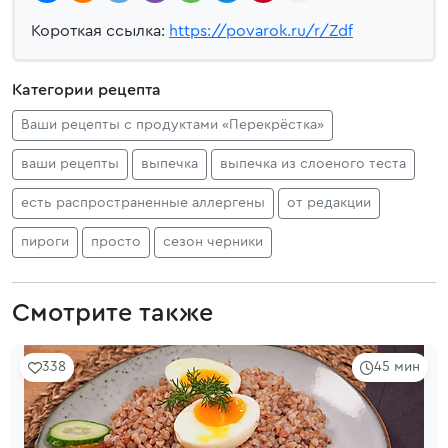
Короткая ссылка:
https://povarok.ru/r/Zdf
Категории рецепта
Ваши рецепты с продуктами «Перекрёстка»
ваши рецепты
выпечка
выпечка из слоеного теста
есть распространенные аллергены
от редакции
пироги
просто
сезон черники
Смотрите также
338
45 мин