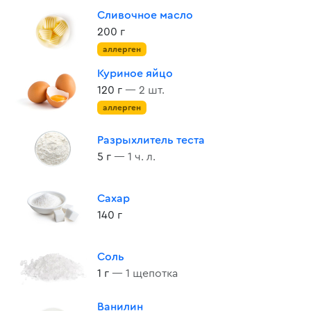
Сливочное масло
200 г
аллерген
Куриное яйцо
120 г
— 2 шт.
аллерген
Разрыхлитель теста
5 г
— 1 ч. л.
Сахар
140 г
Соль
1 г
— 1 щепотка
Ванилин