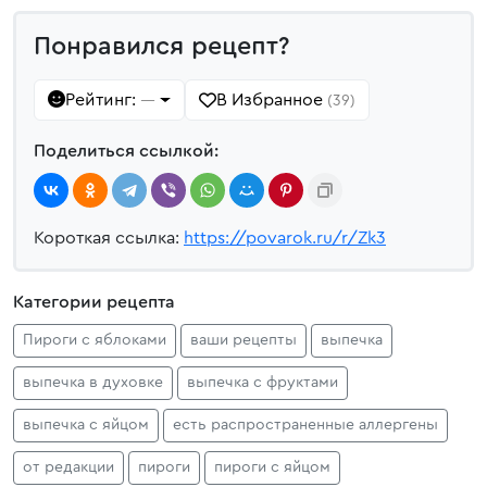
Понравился рецепт?
Рейтинг:
В Избранное
—
(39)
Поделиться ссылкой:
Короткая ссылка:
https://povarok.ru/r/Zk3
Категории рецепта
Пироги с яблоками
ваши рецепты
выпечка
выпечка в духовке
выпечка с фруктами
выпечка с яйцом
есть распространенные аллергены
от редакции
пироги
пироги с яйцом