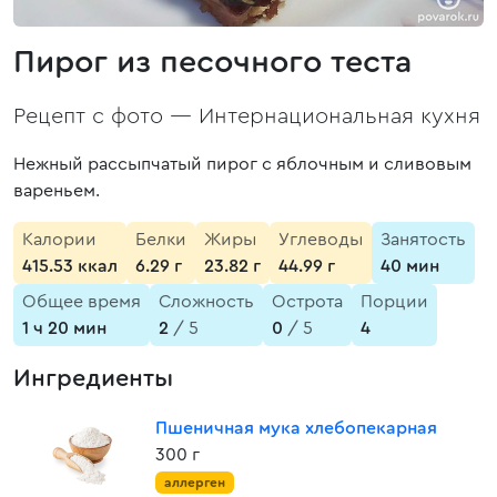
Пирог из песочного теста
Рецепт с фото —
Интернациональная кухня
Нежный рассыпчатый пирог с яблочным и сливовым
вареньем.
Калории
Белки
Жиры
Углеводы
Занятость
415.53 ккал
6.29 г
23.82 г
44.99 г
40 мин
Общее время
Сложность
Острота
Порции
1 ч 20 мин
2
/ 5
0
/ 5
4
Ингредиенты
Пшеничная мука хлебопекарная
300 г
аллерген