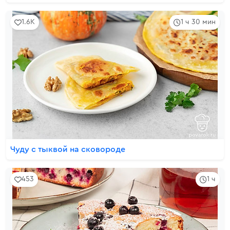
1.6K
1 ч 30 мин
Чуду с тыквой на сковороде
453
1 ч