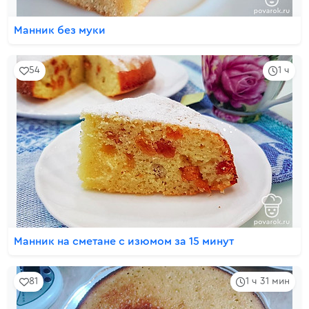
Манник без муки
54
1 ч
Манник на сметане с изюмом за 15 минут
81
1 ч 31 мин