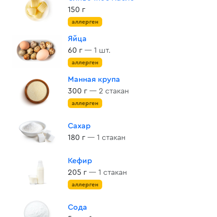
150 г
аллерген
Яйца
60 г
— 1 шт.
аллерген
Манная крупа
300 г
— 2 стакан
аллерген
Сахар
180 г
— 1 стакан
Кефир
205 г
— 1 стакан
аллерген
Сода