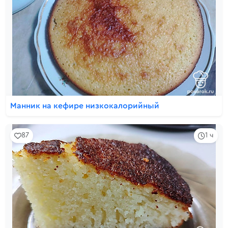
Манник на кефире низкокалорийный
87
1 ч