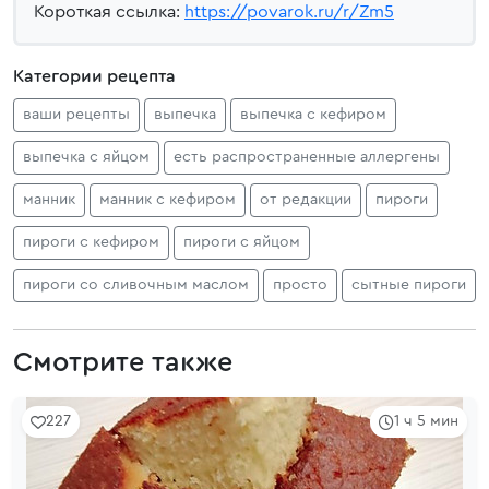
Короткая ссылка:
https://povarok.ru/r/Zm5
Категории рецепта
ваши рецепты
выпечка
выпечка с кефиром
выпечка с яйцом
есть распространенные аллергены
манник
манник с кефиром
от редакции
пироги
пироги с кефиром
пироги с яйцом
пироги со сливочным маслом
просто
сытные пироги
Смотрите также
227
1 ч 5 мин