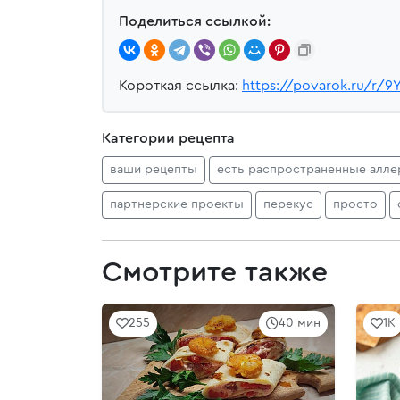
Поделиться ссылкой:
Короткая ссылка:
https://povarok.ru/r/9
Категории рецепта
ваши рецепты
есть распространенные алле
партнерские проекты
перекус
просто
Смотрите также
255
40 мин
1K