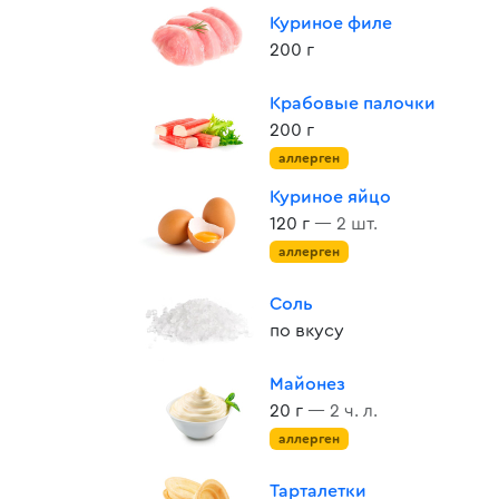
Куриное филе
200 г
Крабовые палочки
200 г
аллерген
Куриное яйцо
120 г
— 2 шт.
аллерген
Соль
по вкусу
Майонез
20 г
— 2 ч. л.
аллерген
Тарталетки