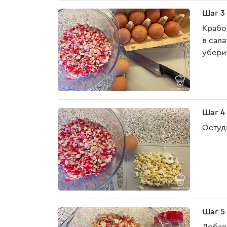
Шаг 3
Крабо
в сала
убери
Шаг 4
Остуд
Шаг 5