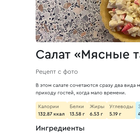
Салат «Мясные т
Рецепт с фото
В этом салате сочетаются сразу два вида 
приходу гостей, когда мало времени.
Калории
Белки
Жиры
Углеводы
132.87 ккал
13.58 г
6.53 г
5.19 г
Ингредиенты