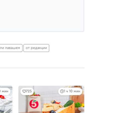
или лавашем
от редакции
0 мин
725
1 ч 10 мин