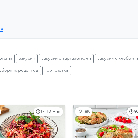
Y9
ргены
закуски
закуски с тарталетками
закуски с хлебом 
сборник рецептов
тарталетки
1 ч 10 мин
1.8K
4