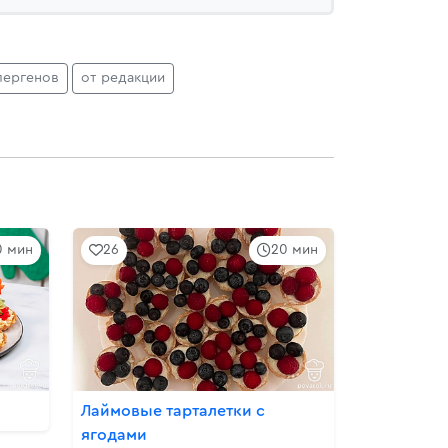
лергенов
от редакции
0 мин
26
20 мин
Лаймовые тарталетки с
ягодами