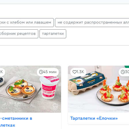
ски с хлебом или лавашем
не содержит распространенных ал
сборник рецептов
тарталетки
9K
45 мин
1.3K
3
-сметанники в
Тарталетки «Елочки»
алетках