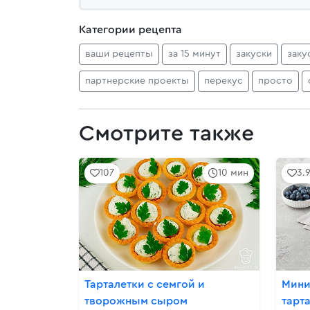
Категории рецепта
ваши рецепты
за 15 минут
закуски
заку
партнерские проекты
перекус
просто
Смотрите также
107
10 мин
3.
Тарталетки с семгой и
Мини
творожным сыром
тарт