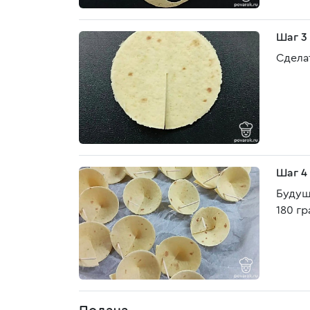
Шаг 3
Сдела
Шаг 4
Будущ
180 г