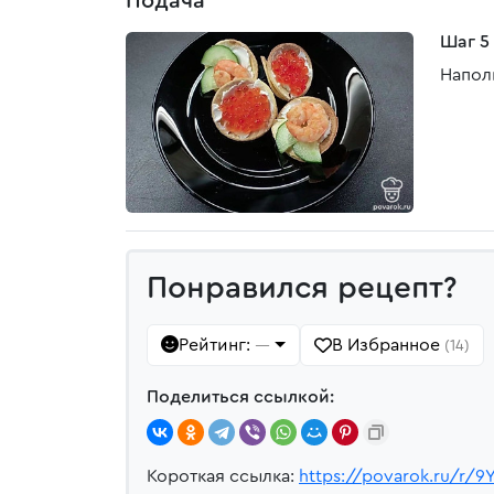
Подача
Шаг 5
Напол
Понравился рецепт?
Рейтинг:
В Избранное
—
(14)
Поделиться ссылкой:
Короткая ссылка:
https://povarok.ru/r/9