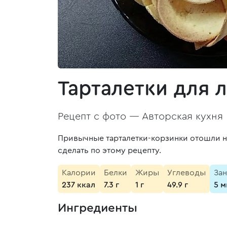
Тарталетки для 
Рецепт с фото —
Авторская кухня
Привычные тарталетки-корзинки отошли на
сделать по этому рецепту.
Калории
Белки
Жиры
Углеводы
Зан
237 ккал
7.3 г
1 г
49.9 г
5 м
Ингредиенты