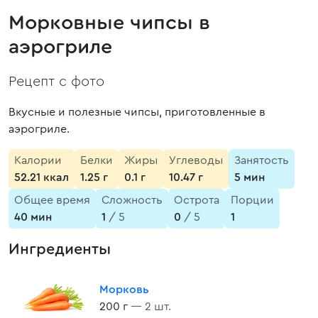
Морковные чипсы в
аэрогриле
Рецепт с фото
Вкусные и полезные чипсы, приготовленные в
аэрогриле.
Калории
Белки
Жиры
Углеводы
Занятость
52.21 ккал
1.25 г
0.1 г
10.47 г
5 мин
Общее время
Сложность
Острота
Порции
40 мин
1
/ 5
0
/ 5
1
Ингредиенты
Морковь
200 г
— 2 шт.