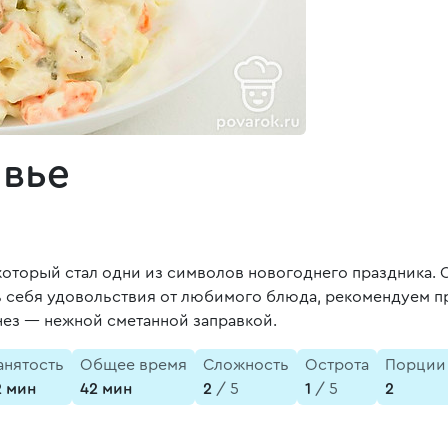
ивье
который стал одни из символов новогоднего праздника. 
 себя удовольствия от любимого блюда, рекомендуем пр
нез — нежной сметанной заправкой.
анятость
Общее время
Сложность
Острота
Порции
2 мин
42 мин
2
/ 5
1
/ 5
2