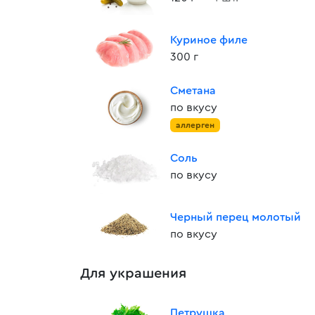
Куриное филе
300 г
Сметана
по вкусу
аллерген
Соль
по вкусу
Черный перец молотый
по вкусу
Для украшения
Петрушка