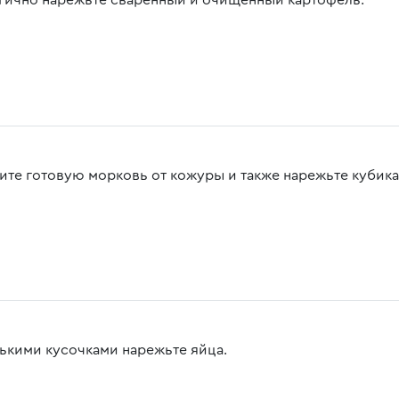
гично нарежьте сваренный и очищенный картофель.
ите готовую морковь от кожуры и также нарежьте кубика
ькими кусочками нарежьте яйца.