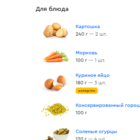
Для блюда
Картошка
240 г
— 2 шт.
Морковь
100 г
— 1 шт.
Куриное яйцо
180 г
— 3 шт.
аллерген
Консервированный горо
100 г
Соленые огурцы
120 г
— 4 шт.