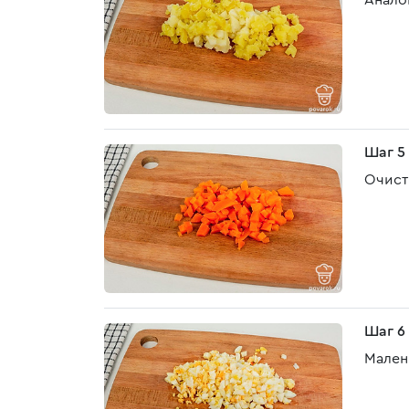
Анало
Шаг 5
Очист
Шаг 6
Мален