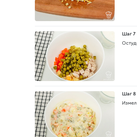
Шаг 7
Остуд
Шаг 8
Измел