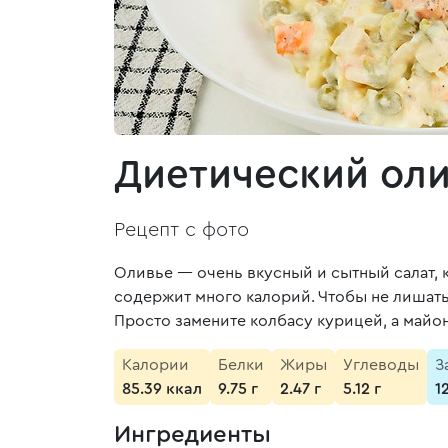
Диетический ол
Рецепт с фото
Оливье — очень вкусный и сытный салат, 
содержит много калорий. Чтобы не лишать
Просто замените колбасу курицей, а майо
Калории
Белки
Жиры
Углеводы
З
85.39 ккал
9.75 г
2.47 г
5.12 г
1
Ингредиенты