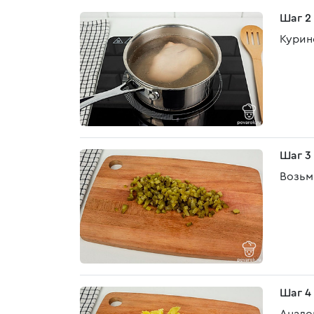
Шаг 2
Курин
Шаг 3
Возьм
Шаг 4