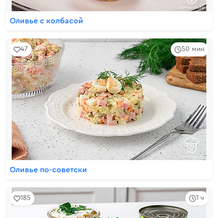
Оливье с колбасой
47
50 мин
Оливье по-советски
185
1 ч