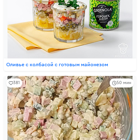
Оливье с колбасой с готовым майонезом
381
50 мин