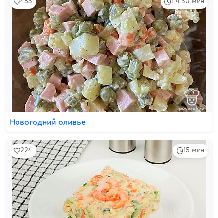
453
1 ч 30 мин
Новогодний оливье
224
15 мин