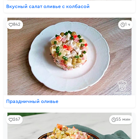
Вкусный салат оливье с колбасой
842
1 ч
Праздничный оливье
267
55 мин