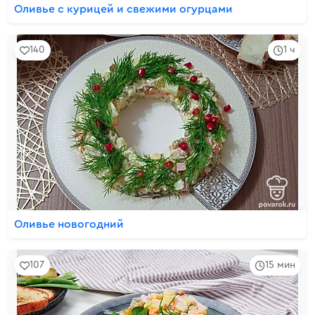
Оливье с курицей и свежими огурцами
140
1 ч
Оливье новогодний
107
15 мин