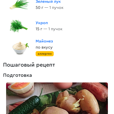
Зеленый лук
50 г
— 1 пучок
Укроп
15 г
— 1 пучок
Майонез
по вкусу
аллерген
Пошаговый рецепт
Подготовка