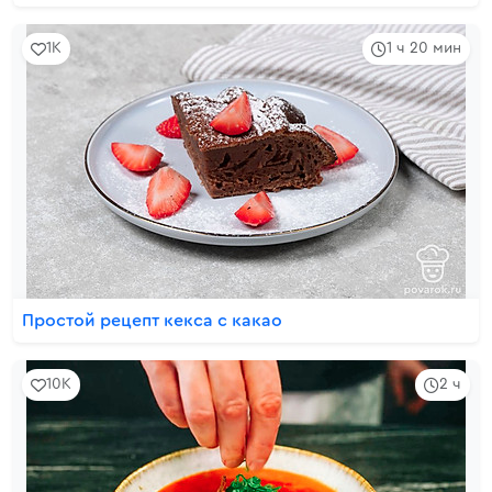
1K
1 ч 20 мин
Простой рецепт кекса с какао
10K
2 ч