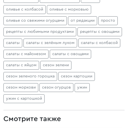
оливье с колбасой
оливье с морковью
оливье со свежими огурцами
от редакции
просто
рецепты с любимыми продуктами
рецепты с овощами
салаты
салаты с зелёным луком
салаты с колбасой
салаты с майонезом
салаты с овощами
салаты с яйцом
сезон зелени
сезон зеленого горошка
сезон картошки
сезон моркови
сезон огурцов
ужин
ужин с картошкой
Смотрите также