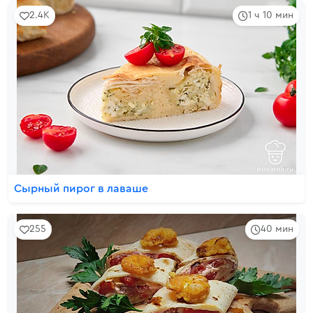
2.4K
1 ч 10 мин
Сырный пирог в лаваше
255
40 мин