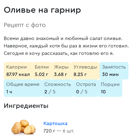
Оливье на гарнир
Рецепт с фото
Всеми давно знакомый и любимый салат оливье.
Наверное, каждый хотя бы раз в жизни его готовил.
Сегодня я хочу рассказать, как готовлю его я.
Калории
Белки
Жиры
Углеводы
Занятость
87.97 ккал
5.02 г
3.68 г
8.25 г
30 мин
Общее время
Сложность
Острота
Порции
1 ч
2
/ 5
0
/ 5
10
Ингредиенты
Картошка
720 г
— 6 шт.