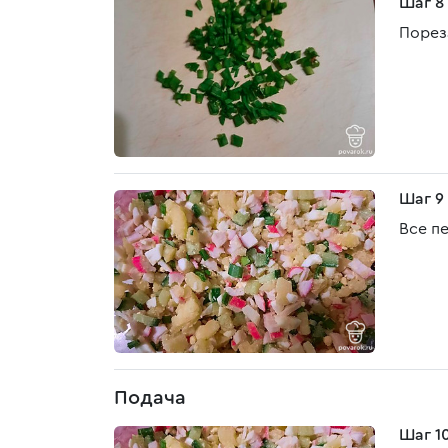
Шаг 8
Порез
Шаг 9
Все п
Подача
Шаг 1