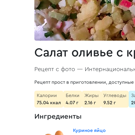
Салат оливье с 
Рецепт с фото —
Интернациональн
Рецепт прост в приготовлении, доступные
Калории
Белки
Жиры
Углеводы
З
75.04 ккал
4.07 г
2.16 г
9.52 г
2
Ингредиенты
Куриное яйцо