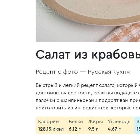
Салат из крабов
Рецепт с фото —
Русская кухня
Быстрый и легкий рецепт салата, который 
достоинству все гости, если вы подадите 
палочки с шампиньонами подарят вам прия
приготовить из ингредиентов, которые ест
Калории
Белки
Жиры
Углеводы
З
128.15 ккал
6.12 г
9.5 г
4.67 г
1