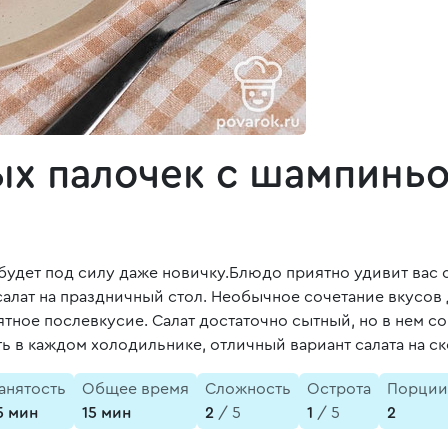
ых палочек с шампинь
будет под силу даже новичку.Блюдо приятно удивит вас с
салат на праздничный стол. Необычное сочетание вкусов
тное послевкусие. Салат достаточно сытный, но в нем 
ь в каждом холодильнике, отличный вариант салата на с
анятость
Общее время
Сложность
Острота
Порции
5 мин
15 мин
2
/ 5
1
/ 5
2