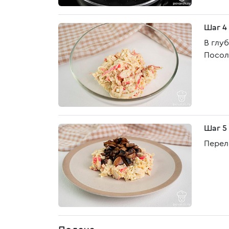
Шаг 4
В глу
Посол
Шаг 5
Перел