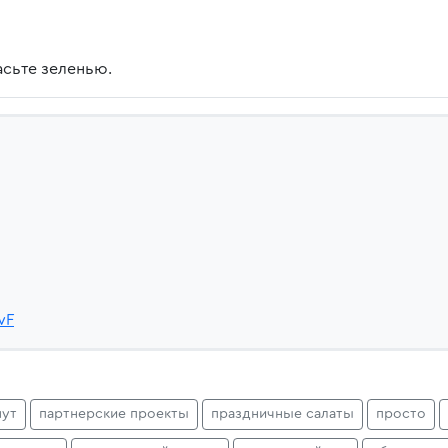
асьте зеленью.
wF
нут
партнерские проекты
праздничные салаты
просто