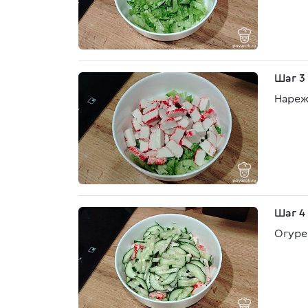
Шаг 3
Нареж
Шаг 4
Огуре