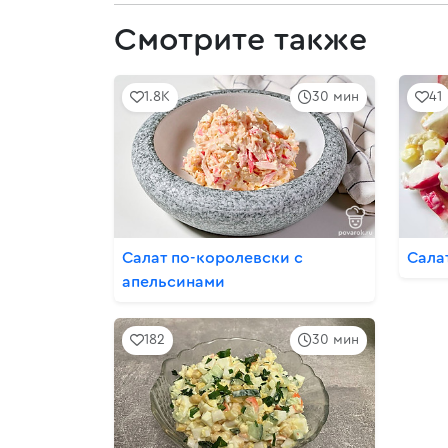
Смотрите также
1.8K
30 мин
41
Салат по-королевски с
Сала
апельсинами
182
30 мин