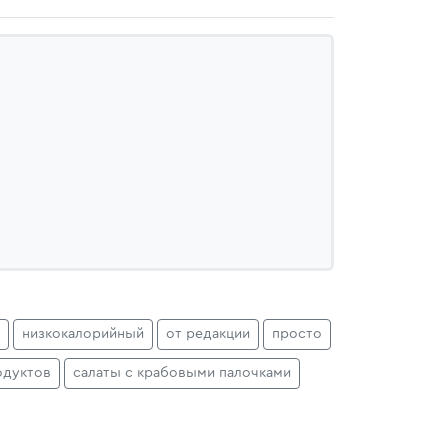
низкокалорийный
от редакции
просто
одуктов
салаты с крабовыми палочками