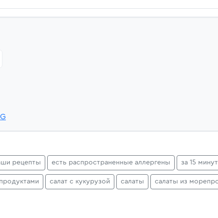
xG
аши рецепты
есть распространенные аллергены
за 15 минут
продуктами
салат с кукурузой
салаты
салаты из морепр