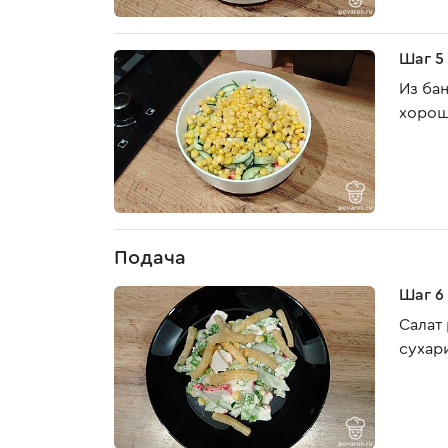
Шаг 5
Из ба
хорош
Подача
Шаг 6
Салат
сухар