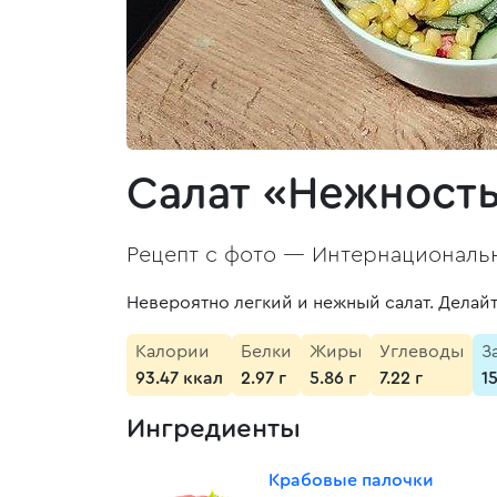
Салат «Нежност
Рецепт с фото —
Интернациональн
Невероятно легкий и нежный салат. Делайт
Калории
Белки
Жиры
Углеводы
З
93.47 ккал
2.97 г
5.86 г
7.22 г
1
Ингредиенты
Крабовые палочки