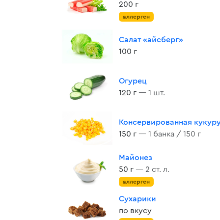
200 г
аллерген
Салат «айсберг»
100 г
Огурец
120 г
— 1 шт.
Консервированная кукур
150 г
— 1 банка / 150 г
Майонез
50 г
— 2 ст. л.
аллерген
Сухарики
по вкусу