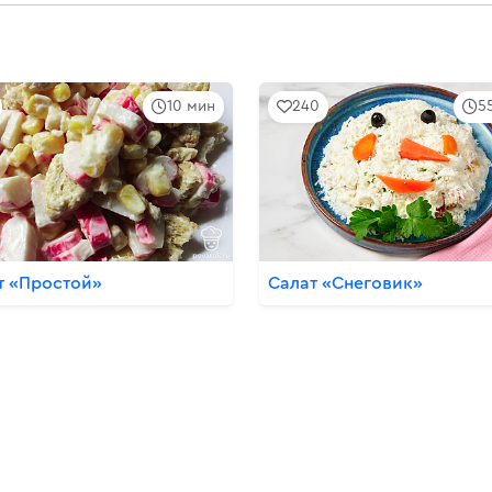
10 мин
240
5
т «Простой»
Салат «Снеговик»