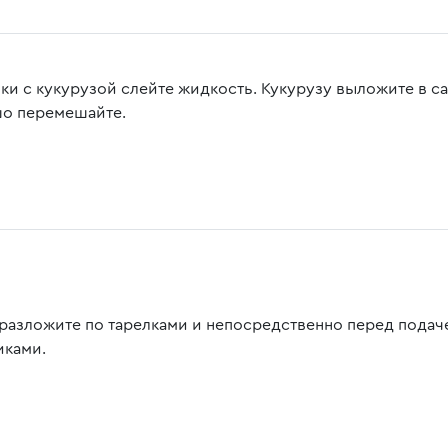
нки с кукурузой слейте жидкость. Кукурузу выложите в с
о перемешайте.
 разложите по тарелками и непосредственно перед под
иками.