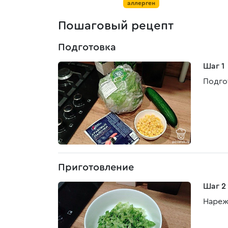
аллерген
Пошаговый рецепт
Подготовка
Шаг 1
Подго
Приготовление
Шаг 2
Нареж