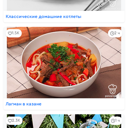
Классические домашние котлеты
1.5K
2 ч
Лагман в казане
2.3K
1 ч