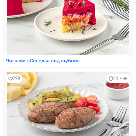
Чизкейк «Селедка под шубой»
998
40 мин