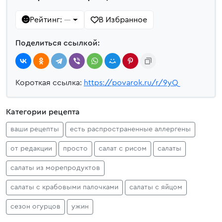
Рейтинг:
В Избранное
—
Поделиться ссылкой:
Короткая ссылка:
https://povarok.ru/r/9yQ
Категории рецепта
ваши рецепты
есть распространенные аллергены
от редакции
просто
салат с рисом
салаты
салаты из морепродуктов
салаты с крабовыми палочками
салаты с яйцом
сезон огурцов
ужин