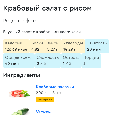
Крабовый салат с рисом
Рецепт с фото
Вкусный салат с крабовыми палочками.
Калории
Белки
Жиры
Углеводы
Занятость
126.69 ккал
4.82 г
5.27 г
14.29 г
20 мин
Общее время
Сложность
Острота
Порции
40 мин
2
/ 5
1
/ 5
5
Ингредиенты
Крабовые палочки
200 г
— 8 шт.
аллерген
Огурец