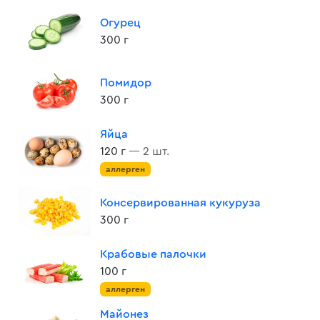
Огурец
300 г
Помидор
300 г
Яйца
120 г
— 2 шт.
аллерген
Консервированная кукуруза
300 г
Крабовые палочки
100 г
аллерген
Майонез