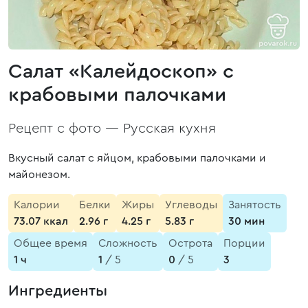
Салат «Калейдоскоп» с
крабовыми палочками
Рецепт с фото —
Русская кухня
Вкусный салат с яйцом, крабовыми палочками и
майонезом.
Калории
Белки
Жиры
Углеводы
Занятость
73.07 ккал
2.96 г
4.25 г
5.83 г
30 мин
Общее время
Сложность
Острота
Порции
1 ч
1
/ 5
0
/ 5
3
Ингредиенты