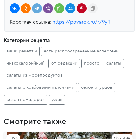
Короткая ссылка:
https://povarok.ru/r/9yT
Категории рецепта
ваши рецепты
есть распространенные аллергены
низкокалорийный
от редакции
просто
салаты
салаты из морепродуктов
салаты с крабовыми палочками
сезон огурцов
сезон помидоров
ужин
Смотрите также
24
5 мин