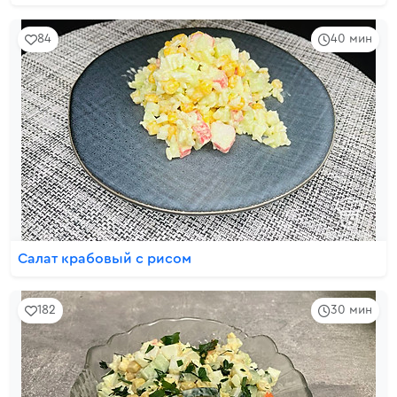
84
40 мин
Салат крабовый с рисом
182
30 мин