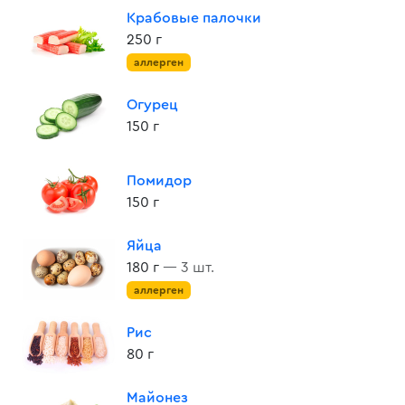
Крабовые палочки
250 г
аллерген
Огурец
150 г
Помидор
150 г
Яйца
180 г
— 3 шт.
аллерген
Рис
80 г
Майонез