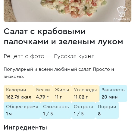
Салат с крабовыми
палочками и зеленым луком
Рецепт с фото —
Русская кухня
Популярный и всеми любимый салат. Просто и
знакомо.
Калории
Белки
Жиры
Углеводы
Занятость
162.76 ккал
4.79 г
11 г
11.02 г
20 мин
Общее время
Сложность
Острота
Порции
1 ч
1
/ 5
1
/ 5
8
Ингредиенты