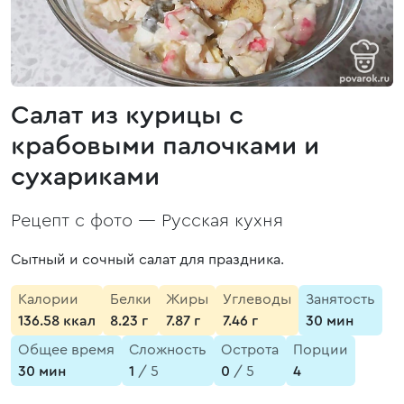
Салат из курицы с
крабовыми палочками и
сухариками
Рецепт с фото —
Русская кухня
Сытный и сочный салат для праздника.
Калории
Белки
Жиры
Углеводы
Занятость
136.58 ккал
8.23 г
7.87 г
7.46 г
30 мин
Общее время
Сложность
Острота
Порции
30 мин
1
/ 5
0
/ 5
4