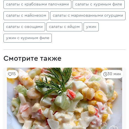
салаты с крабовыми палочками
салаты с куриным филе
салаты с майонезом
салаты с маринованными огурцами
салаты с овощами
салаты с яйцом
ужин
ужин с куриным филе
Смотрите также
15
30 мин