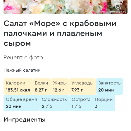
Салат «Море» с крабовыми
палочками и плавленым
сыром
Рецепт с фото
Нежный салатик.
Калории
Белки
Жиры
Углеводы
Занятость
183.51 ккал
8.27 г
12.6 г
7.93 г
20 мин
Общее время
Сложность
Острота
Порции
20 мин
2
/ 5
1
/ 5
3
Ингредиенты