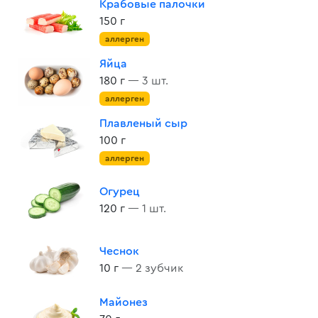
Крабовые палочки
150 г
аллерген
Яйца
180 г
— 3 шт.
аллерген
Плавленый сыр
100 г
аллерген
Огурец
120 г
— 1 шт.
Чеснок
10 г
— 2 зубчик
Майонез