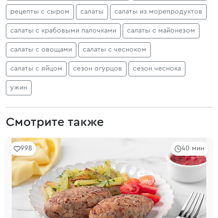
рецепты с сыром
салаты
салаты из морепродуктов
салаты с крабовыми палочками
салаты с майонезом
салаты с овощами
салаты с чесноком
салаты с яйцом
сезон огурцов
сезон чеснока
ужин
Смотрите также
998
40 мин