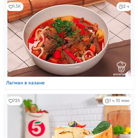
1.5K
2 ч
Лагман в казане
725
1 ч 10 мин