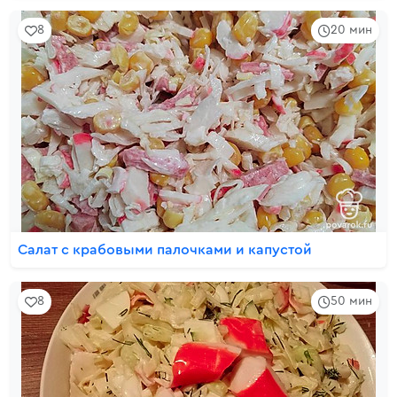
8
20 мин
Салат с крабовыми палочками и капустой
8
50 мин