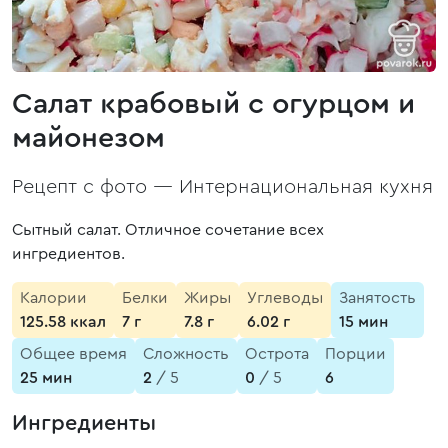
Салат крабовый с огурцом и
майонезом
Рецепт с фото —
Интернациональная кухня
Сытный салат. Отличное сочетание всех
ингредиентов.
Калории
Белки
Жиры
Углеводы
Занятость
125.58 ккал
7 г
7.8 г
6.02 г
15 мин
Общее время
Сложность
Острота
Порции
25 мин
2
/ 5
0
/ 5
6
Ингредиенты