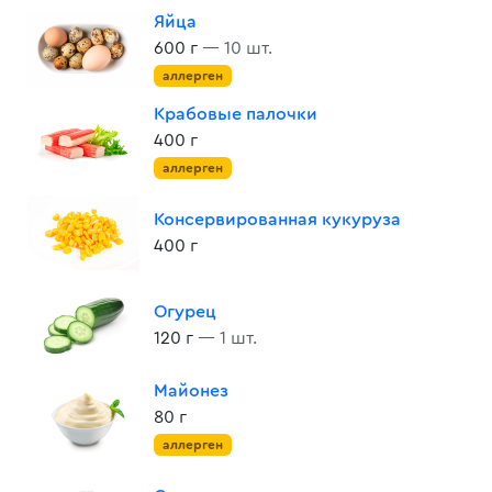
Яйца
600 г
— 10 шт.
аллерген
Крабовые палочки
400 г
аллерген
Консервированная кукуруза
400 г
Огурец
120 г
— 1 шт.
Майонез
80 г
аллерген