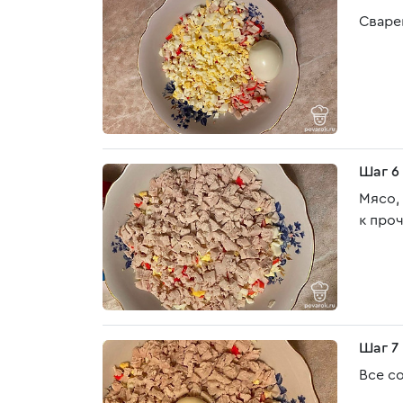
Сваре
Шаг 6
Мясо,
к про
Шаг 7
Все с