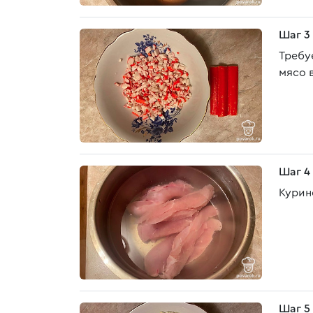
Шаг 3
Требу
мясо в
Шаг 4
Курино
Шаг 5