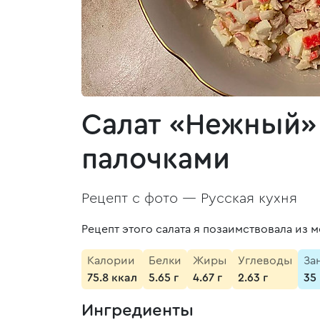
Салат «Нежный»
палочками
Рецепт с фото —
Русская кухня
Рецепт этого салата я позаимствовала из
Калории
Белки
Жиры
Углеводы
За
75.8 ккал
5.65 г
4.67 г
2.63 г
35
Ингредиенты