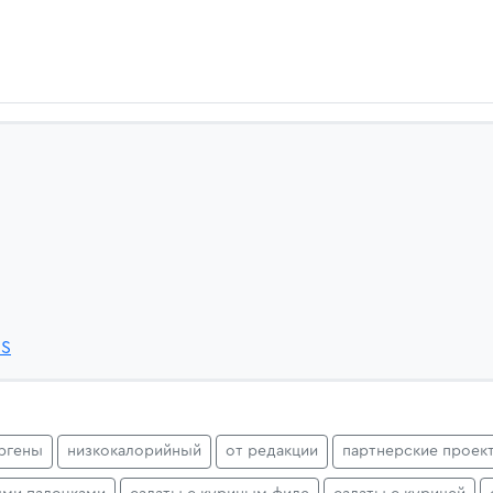
5S
ргены
низкокалорийный
от редакции
партнерские проек