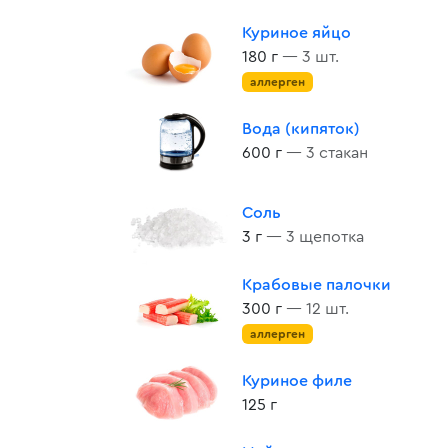
Куриное яйцо
180 г
— 3 шт.
аллерген
Вода (кипяток)
600 г
— 3 стакан
Соль
3 г
— 3 щепотка
Крабовые палочки
300 г
— 12 шт.
аллерген
Куриное филе
125 г