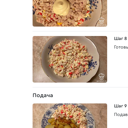
Шаг 8
Готов
Подача
Шаг 9
Подав