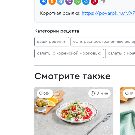
Короткая ссылка:
https://povarok.ru/r/A7
Категории рецепта
ваши рецепты
есть распространенные алле
салаты с корейской морковью
салаты с кр
Смотрите также
684
10 мин
1K