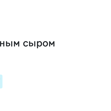
еным сыром
и