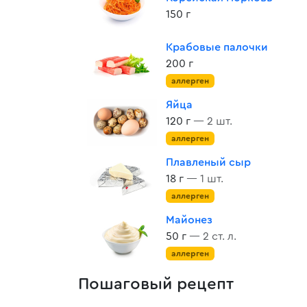
150 г
Крабовые палочки
200 г
аллерген
Яйца
120 г
— 2 шт.
аллерген
Плавленый сыр
18 г
— 1 шт.
аллерген
Майонез
50 г
— 2 ст. л.
аллерген
Пошаговый рецепт