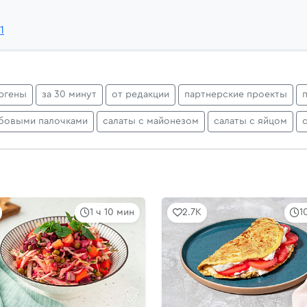
1
ргены
за 30 минут
от редакции
партнерские проекты
абовыми палочками
салаты с майонезом
салаты с яйцом
1 ч 10 мин
2.7K
1