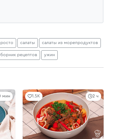
просто
салаты
салаты из морепродуктов
сборник рецептов
ужин
0 мин
1.5K
2 ч