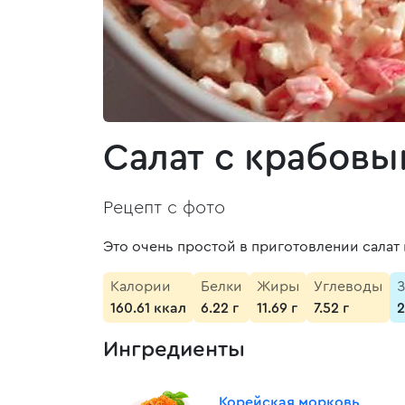
Салат с крабов
Рецепт с фото
Это очень простой в приготовлении салат 
Калории
Белки
Жиры
Углеводы
З
160.61 ккал
6.22 г
11.69 г
7.52 г
2
Ингредиенты
Корейская морковь