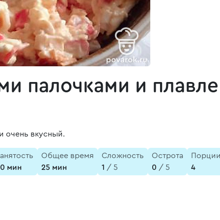
ыми палочками и плавл
и очень вкусный.
анятость
Общее время
Сложность
Острота
Порци
0 мин
25 мин
1
/ 5
0
/ 5
4